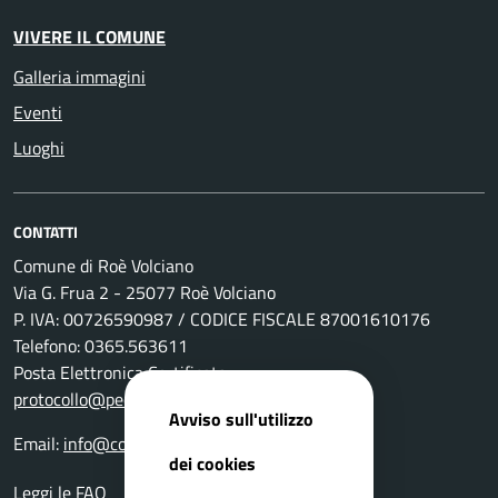
VIVERE IL COMUNE
Galleria immagini
Eventi
Luoghi
CONTATTI
Comune di Roè Volciano
Via G. Frua 2 - 25077 Roè Volciano
P. IVA: 00726590987 / CODICE FISCALE 87001610176
Telefono: 0365.563611
Posta Elettronica Certificata:
protocollo@pec.comune.roevolciano.bs.it
Avviso sull'utilizzo
Email:
info@comune.roevolciano.bs.it
dei cookies
Leggi le FAQ