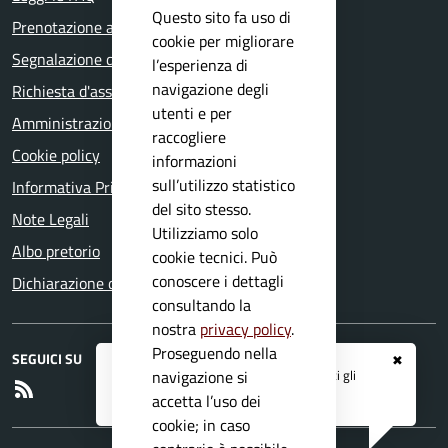
Questo sito fa uso di
Prenotazione appuntamento
cookie per migliorare
Segnalazione disservizio
l’esperienza di
navigazione degli
Richiesta d'assistenza
utenti e per
Amministrazione trasparente
raccogliere
Cookie policy
informazioni
sull’utilizzo statistico
Informativa Privacy
del sito stesso.
Note Legali
Utilizziamo solo
Albo pretorio
cookie tecnici. Può
conoscere i dettagli
Dichiarazione di accessibilità
consultando la
nostra
privacy policy
.
Proseguendo nella
SEGUICI SU
✖
Registrati ai servizi
APP IO
e ricevi tutti gli
navigazione si
RSS
aggiornamenti dall'Ente
accetta l’uso dei
cookie; in caso