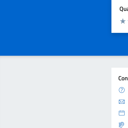
Qua
Valuta
Valu
Con