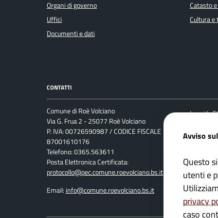
Organi di governo
Catasto e
Uffici
Cultura e
Documenti e dati
CONTATTI
Comune di Roè Volciano
Leggi le 
Via G. Frua 2 - 25077 Roè Volciano
Prenotaz
P. IVA: 00726590987 / CODICE FISCALE
Avviso sul
87001610176
Segnalazi
Telefono: 0365.563611
Richiesta
Questo si
Posta Elettronica Certificata:
protocollo@pec.comune.roevolciano.bs.it
utenti e p
Utilizzia
Email:
info@comune.roevolciano.bs.it
privacy p
caso cont