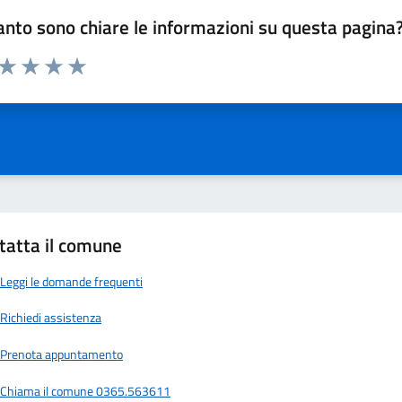
nto sono chiare le informazioni su questa pagina
 da 1 a 5 stelle la pagina
ta 1 stelle su 5
Valuta 2 stelle su 5
Valuta 3 stelle su 5
Valuta 4 stelle su 5
Valuta 5 stelle su 5
tatta il comune
Leggi le domande frequenti
Richiedi assistenza
Prenota appuntamento
Chiama il comune 0365.563611