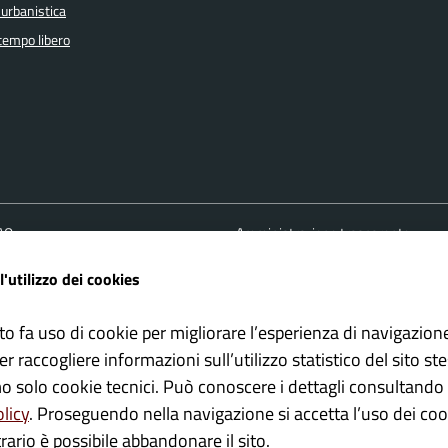
 urbanistica
 tempo libero
FAQ
Amministrazione trasparente
ione appuntamento
Cookie policy
l'utilizzo dei cookies
one disservizio
Informativa Privacy
 d'assistenza
Note Legali
to fa uso di cookie per migliorare l’esperienza di navigazion
Albo pretorio
er raccogliere informazioni sull’utilizzo statistico del sito st
Dichiarazione di accessibilità
mo solo cookie tecnici. Può conoscere i dettagli consultando 
olicy
. Proseguendo nella navigazione si accetta l’uso dei cook
rario è possibile abbandonare il sito.