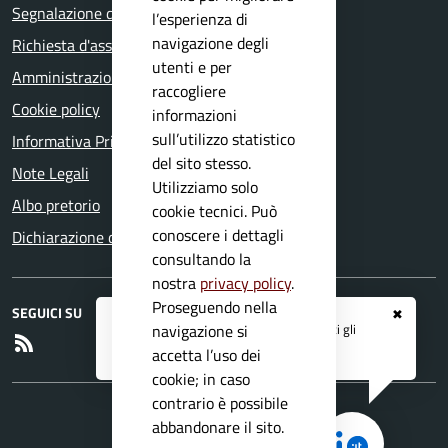
Segnalazione disservizio
l’esperienza di
navigazione degli
Richiesta d'assistenza
utenti e per
Amministrazione trasparente
raccogliere
Cookie policy
informazioni
sull’utilizzo statistico
Informativa Privacy
del sito stesso.
Note Legali
Utilizziamo solo
Albo pretorio
cookie tecnici. Può
conoscere i dettagli
Dichiarazione di accessibilità
consultando la
nostra
privacy policy
.
Proseguendo nella
SEGUICI SU
✖
Registrati ai servizi
APP IO
e ricevi tutti gli
navigazione si
RSS
aggiornamenti dall'Ente
accetta l’uso dei
cookie; in caso
contrario è possibile
abbandonare il sito.