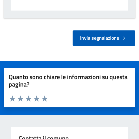
Invia segnalazione
Quanto sono chiare le informazioni su questa
pagina?
Valuta da 1 a 5 stelle la pagina
Valuta 1 stelle su 5
Valuta 2 stelle su 5
Valuta 3 stelle su 5
Valuta 4 stelle su 5
Valuta 5 stelle su 5
Contatta il comune