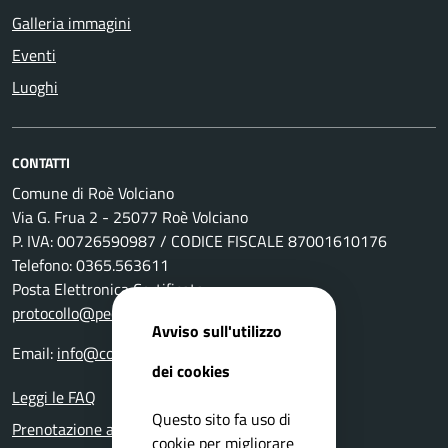
Galleria immagini
Eventi
Luoghi
CONTATTI
Comune di Roè Volciano
Via G. Frua 2 - 25077 Roè Volciano
P. IVA: 00726590987 / CODICE FISCALE 87001610176
Telefono: 0365.563611
Posta Elettronica Certificata:
protocollo@pec.comune.roevolciano.bs.it
Avviso sull'utilizzo
Email:
info@comune.roevolciano.bs.it
dei cookies
Leggi le FAQ
Questo sito fa uso di
Prenotazione appuntamento
cookie per migliorare