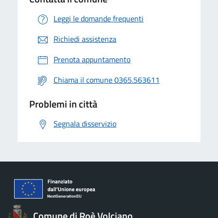
Leggi le domande frequenti
Richiedi assistenza
Prenota appuntamento
Chiama il comune 0365.563611
Problemi in città
Segnala disservizio
Comune di Roè Volciano