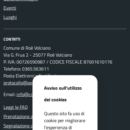
Eventi
Luoghi
CONTATTI
Comune di Roè Volciano
Via G. Frua 2 - 25077 Roè Volciano
P. IVA: 00726590987 / CODICE FISCALE 87001610176
Telefono: 0365.563611
Posta Elettronica Certificata:
protocollo@pec.comune.roevolciano.bs.it
Avviso sull'utilizzo
Email:
info@comune.roevolciano.bs.it
dei cookies
Leggi le FAQ
Questo sito fa uso di
Prenotazione appuntamento
cookie per migliorare
Segnalazione disservizio
l’esperienza di