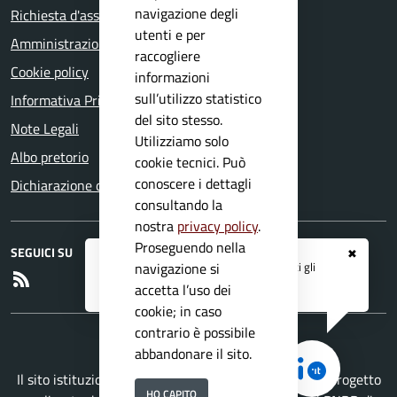
navigazione degli
Richiesta d'assistenza
utenti e per
Amministrazione trasparente
raccogliere
Cookie policy
informazioni
sull’utilizzo statistico
Informativa Privacy
del sito stesso.
Note Legali
Utilizziamo solo
Albo pretorio
cookie tecnici. Può
conoscere i dettagli
Dichiarazione di accessibilità
consultando la
nostra
privacy policy
.
Proseguendo nella
SEGUICI SU
✖
Registrati ai servizi
APP IO
e ricevi tutti gli
navigazione si
RSS
aggiornamenti dall'Ente
accetta l’uso dei
cookie; in caso
contrario è possibile
abbandonare il sito.
Il sito istituzionale del Comune di Roè Volciano è un progetto
HO CAPITO