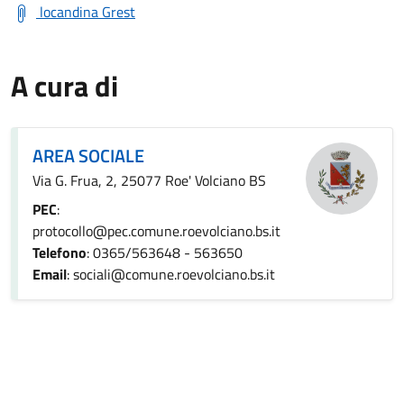
locandina Grest
A cura di
AREA SOCIALE
Via G. Frua, 2, 25077 Roe' Volciano BS
PEC
:
protocollo@pec.comune.roevolciano.bs.it
Telefono
: 0365/563648 - 563650
Email
: sociali@comune.roevolciano.bs.it