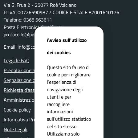
Via G. Frua 2 - 25077 Roè Volciano
P. IVA: 00726590987 / CODICE FISCALE 87001610176
Telefono: 0365.563611
Posta Elettronica Certificata:
protocollo@pec.comune.roevolciano.bs.it
Avviso sull'utilizzo
Email:
info@comune.roevolciano.bs.it
dei cookies
Leggi le FAQ
Questo sito fa uso di
Prenotazione appuntamento
cookie per migliorare
Segnalazione disservizio
l’esperienza di
navigazione degli
Richiesta d'assistenza
utenti e per
Amministrazione trasparente
raccogliere
Cookie policy
informazioni
sull’utilizzo statistico
Informativa Privacy
del sito stesso.
Note Legali
Utilizziamo solo