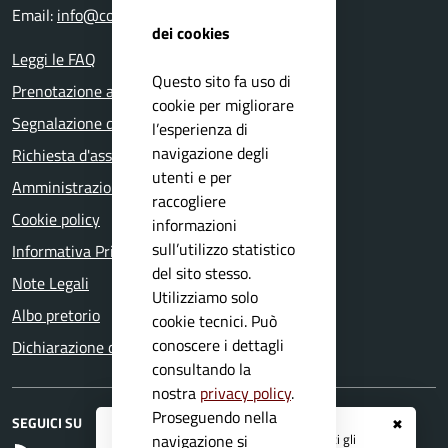
Email:
info@comune.roevolciano.bs.it
dei cookies
Leggi le FAQ
Questo sito fa uso di
Prenotazione appuntamento
cookie per migliorare
Segnalazione disservizio
l’esperienza di
navigazione degli
Richiesta d'assistenza
utenti e per
Amministrazione trasparente
raccogliere
Cookie policy
informazioni
sull’utilizzo statistico
Informativa Privacy
del sito stesso.
Note Legali
Utilizziamo solo
Albo pretorio
cookie tecnici. Può
conoscere i dettagli
Dichiarazione di accessibilità
consultando la
nostra
privacy policy
.
Proseguendo nella
SEGUICI SU
✖
Registrati ai servizi
APP IO
e ricevi tutti gli
navigazione si