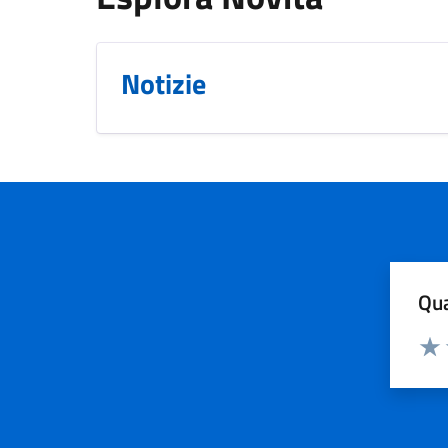
Notizie
Qua
Valuta
Valu