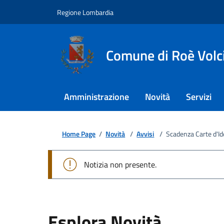
Regione Lombardia
Comune di Roè Volc
Amministrazione
Novità
Servizi
Home Page
/
Novità
/
Avvisi
/
Scadenza Carte d'Id
Notizia non presente.
Esplora Novità