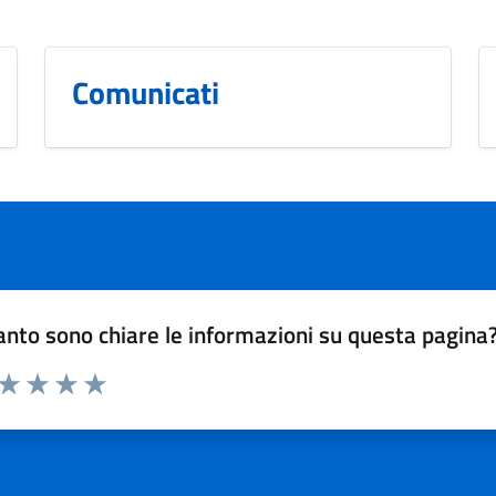
Comunicati
nto sono chiare le informazioni su questa pagina
 da 1 a 5 stelle la pagina
ta 1 stelle su 5
Valuta 2 stelle su 5
Valuta 3 stelle su 5
Valuta 4 stelle su 5
Valuta 5 stelle su 5