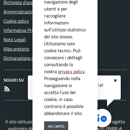
navigazione degli
Richiesta d'assistenza
utenti e per
Amministrazione trasparente
raccogliere
Cookie policy
informazioni
sull’utilizzo statistico
Informativa Privacy
del sito stesso.
Note Legali
Utilizziamo solo
Albo pretorio
cookie tecnici. Può
conoscere i dettagli
Dichiarazione di accessibilità
consultando la
nostra
privacy policy
.
Proseguendo nella
SEGUICI SU
✖
Registrati ai servizi
APP IO
e ricevi tutti gli
navigazione si
RSS
aggiornamenti dall'Ente
accetta l’uso dei
cookie; in caso
contrario è possibile
abbandonare il sito.
Il sito istituzionale del Comune di Roè Volciano è un progetto
HO CAPITO
realizzato da
Secoval srl
con la
Soluzione Comuni PNRR
di