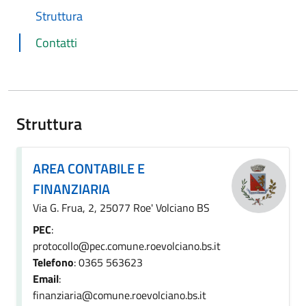
Struttura
Contatti
Struttura
AREA CONTABILE E
FINANZIARIA
Via G. Frua, 2, 25077 Roe' Volciano BS
PEC
:
protocollo@pec.comune.roevolciano.bs.it
Telefono
: 0365 563623
Email
:
finanziaria@comune.roevolciano.bs.it