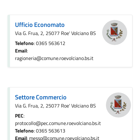
Ufficio Economato
Via G. Frua, 2, 25077 Roe' Volciano BS
Telefono
: 0365 563612
Email
:
ragioneria@comune.roevolciano.bs.it
Settore Commercio
Via G. Frua, 2, 25077 Roe' Volciano BS
PEC
:
protocollo@pec.comune.roevolciano.bs.it
Telefono
: 0365 563613
Email
: messo@comune.roevolciano.bs.it