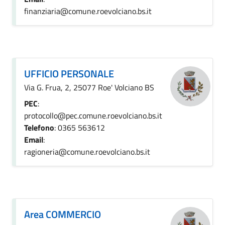
finanziaria@comune.roevolciano.bs.it
UFFICIO PERSONALE
Via G. Frua, 2, 25077 Roe' Volciano BS
PEC
:
protocollo@pec.comune.roevolciano.bs.it
Telefono
: 0365 563612
Email
:
ragioneria@comune.roevolciano.bs.it
Area COMMERCIO