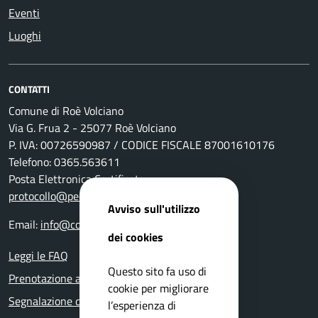
Eventi
Luoghi
CONTATTI
Comune di Roè Volciano
Via G. Frua 2 - 25077 Roè Volciano
P. IVA: 00726590987 / CODICE FISCALE 87001610176
Telefono: 0365.563611
Posta Elettronica Certificata:
protocollo@pec.comune.roevolciano.bs.it
Avviso sull'utilizzo
Email:
info@comune.roevolciano.bs.it
dei cookies
Leggi le FAQ
Questo sito fa uso di
Prenotazione appuntamento
cookie per migliorare
Segnalazione disservizio
l’esperienza di