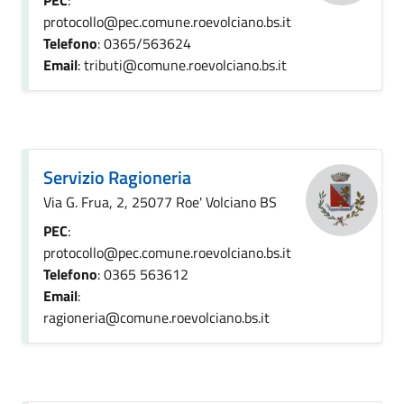
PEC
:
protocollo@pec.comune.roevolciano.bs.it
Telefono
: 0365/563624
Email
: tributi@comune.roevolciano.bs.it
Servizio Ragioneria
Via G. Frua, 2, 25077 Roe' Volciano BS
PEC
:
protocollo@pec.comune.roevolciano.bs.it
Telefono
: 0365 563612
Email
:
ragioneria@comune.roevolciano.bs.it