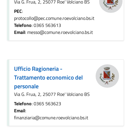
Via G. Frua, 2, 25077 Roe' Volciano BS
PEC
:
protocollo@pec.comune.roevolciano.bs.it
Telefono
: 0365 563613
Email
: messo@comune.roevolciano.bs.it
Ufficio Ragioneria -
Trattamento economico del
personale
Via G. Frua, 2, 25077 Roe' Volciano BS
Telefono
: 0365 563623
Email
:
finanziaria@comune.roevolciano.bs.it